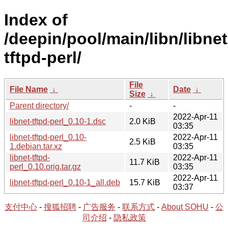
Index of
/deepin/pool/main/libn/libnet
tftpd-perl/
File
File Name
↓
Date
↓
Size
↓
Parent directory/
-
-
2022-Apr-11
libnet-tftpd-perl_0.10-1.dsc
2.0 KiB
03:35
libnet-tftpd-perl_0.10-
2022-Apr-11
2.5 KiB
1.debian.tar.xz
03:35
libnet-tftpd-
2022-Apr-11
11.7 KiB
perl_0.10.orig.tar.gz
03:35
2022-Apr-11
libnet-tftpd-perl_0.10-1_all.deb
15.7 KiB
03:37
支付中心
-
搜狐招聘
-
广告服务
-
联系方式
-
About SOHU
-
公
司介绍
-
隐私政策