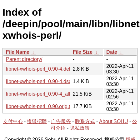
Index of
/deepin/pool/main/libn/libnet
xwhois-perl/
File Name
↓
File Size
↓
Date
↓
Parent directory/
-
-
2022-Apr-11
libnet-xwhois-perl_0.90-4.debian.tar.gz
2.8 KiB
03:30
2022-Apr-11
libnet-xwhois-perl_0.90-4.dsc
1.4 KiB
03:30
2022-Apr-11
libnet-xwhois-perl_0.90-4_all.deb
21.5 KiB
02:56
2022-Apr-11
libnet-xwhois-perl_0.90.orig.tar.gz
17.7 KiB
03:30
支付中心
-
搜狐招聘
-
广告服务
-
联系方式
-
About SOHU
-
公
司介绍
-
隐私政策
Copyright © 2026 Sohu All Rights Reserved. 搜狐公司
版权