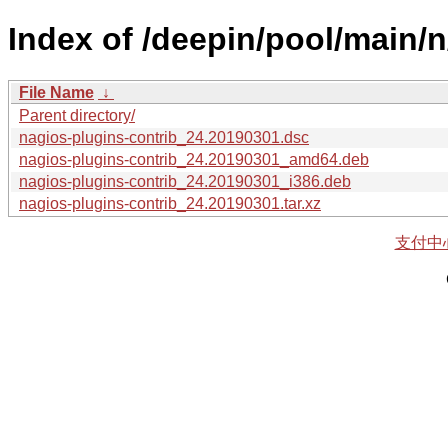
Index of /deepin/pool/main/n
File Name
↓
Parent directory/
nagios-plugins-contrib_24.20190301.dsc
nagios-plugins-contrib_24.20190301_amd64.deb
nagios-plugins-contrib_24.20190301_i386.deb
nagios-plugins-contrib_24.20190301.tar.xz
支付中