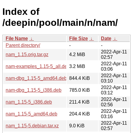
Index of
/deepin/pool/main/n/nam/
File Name
↓
File Size
↓
Date
↓
Parent directory/
-
-
2022-Apr-11
nam_1.15.orig.tar.gz
4.2 MiB
02:57
2022-Apr-11
nam-examples_1.15-5_all.deb
3.2 MiB
03:06
2022-Apr-11
nam-dbg_1.15-5_amd64.deb
844.4 KiB
03:10
2022-Apr-11
nam-dbg_1.15-5_i386.deb
785.0 KiB
03:12
2022-Apr-11
nam_1.15-5_i386.deb
211.4 KiB
02:56
2022-Apr-11
nam_1.15-5_amd64.deb
204.4 KiB
03:16
2022-Apr-11
nam_1.15-5.debian.tar.xz
9.0 KiB
02:57