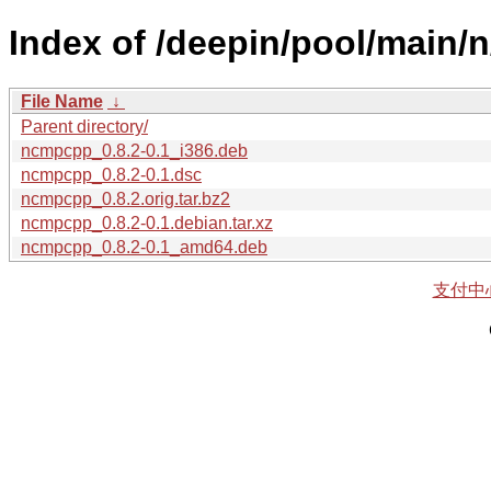
Index of /deepin/pool/main/
File Name
↓
Parent directory/
ncmpcpp_0.8.2-0.1_i386.deb
ncmpcpp_0.8.2-0.1.dsc
ncmpcpp_0.8.2.orig.tar.bz2
ncmpcpp_0.8.2-0.1.debian.tar.xz
ncmpcpp_0.8.2-0.1_amd64.deb
支付中