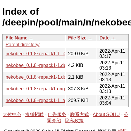
Index of
/deepin/pool/main/n/nekobee
File Name
↓
File Size
↓
Date
↓
Parent directory/
-
-
2022-Apr-11
nekobee_0.1.8~repack1-1_i386.deb
209.0 KiB
03:17
2022-Apr-11
nekobee_0.1.8~repack1-1.debian.tar.xz
4.2 KiB
03:13
2022-Apr-11
nekobee_0.1.8~repack1-1.dsc
2.1 KiB
03:13
2022-Apr-11
nekobee_0.1.8~repack1.orig.tar.xz
307.3 KiB
03:13
2022-Apr-11
nekobee_0.1.8~repack1-1_amd64.deb
209.7 KiB
03:04
支付中心
-
搜狐招聘
-
广告服务
-
联系方式
-
About SOHU
-
公
司介绍
-
隐私政策