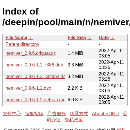
Index of
/deepin/pool/main/n/nemiver
File Name
↓
File Size
↓
Date
↓
Parent directory/
-
-
2022-Apr-11
nemiver_0.9.6.orig.tar.xz
1.4 MiB
03:05
2022-Apr-11
nemiver_0.9.6-1.2_i386.deb
3.3 MiB
03:26
2022-Apr-11
nemiver_0.9.6-1.2_amd64.deb
3.2 MiB
03:25
2022-Apr-11
nemiver_0.9.6-1.2.dsc
2.2 KiB
03:05
2022-Apr-11
nemiver_0.9.6-1.2.debian.tar.xz
6.0 KiB
03:05
支付中心
-
搜狐招聘
-
广告服务
-
联系方式
-
About SOHU
-
公
司介绍
-
隐私政策