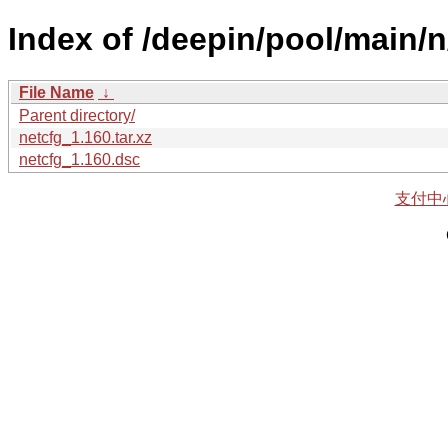
Index of /deepin/pool/main/n
File Name
↓
Parent directory/
netcfg_1.160.tar.xz
netcfg_1.160.dsc
支付中