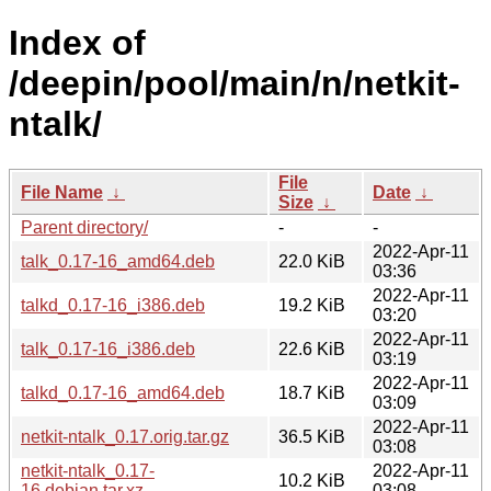
Index of
/deepin/pool/main/n/netkit-
ntalk/
File
File Name
↓
Date
↓
Size
↓
Parent directory/
-
-
2022-Apr-11
talk_0.17-16_amd64.deb
22.0 KiB
03:36
2022-Apr-11
talkd_0.17-16_i386.deb
19.2 KiB
03:20
2022-Apr-11
talk_0.17-16_i386.deb
22.6 KiB
03:19
2022-Apr-11
talkd_0.17-16_amd64.deb
18.7 KiB
03:09
2022-Apr-11
netkit-ntalk_0.17.orig.tar.gz
36.5 KiB
03:08
netkit-ntalk_0.17-
2022-Apr-11
10.2 KiB
16.debian.tar.xz
03:08