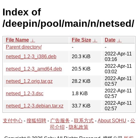
Index of
/deepin/pool/main/n/netsed/
File Name
↓
File Size
↓
Date
↓
Parent directory/
-
-
2022-Apr-11
netsed_1.2-3_i386.deb
20.3 KiB
03:16
2022-Apr-11
netsed_1.2-3_amd64.deb
20.5 KiB
03:02
2022-Apr-11
netsed_1.2.orig.tar.gz
28.2 KiB
02:57
2022-Apr-11
netsed_1.2-3.dsc
1.8 KiB
02:57
2022-Apr-11
netsed_1.2-3.debian.tar.xz
33.7 KiB
02:57
支付中心
-
搜狐招聘
-
广告服务
-
联系方式
-
About SOHU
-
公
司介绍
-
隐私政策