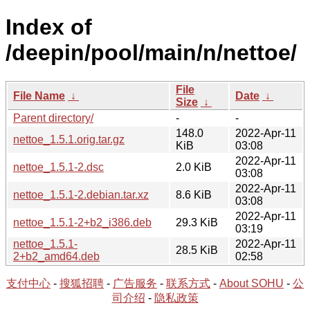
Index of
/deepin/pool/main/n/nettoe/
File
File Name
↓
Date
↓
Size
↓
Parent directory/
-
-
148.0
2022-Apr-11
nettoe_1.5.1.orig.tar.gz
KiB
03:08
2022-Apr-11
nettoe_1.5.1-2.dsc
2.0 KiB
03:08
2022-Apr-11
nettoe_1.5.1-2.debian.tar.xz
8.6 KiB
03:08
2022-Apr-11
nettoe_1.5.1-2+b2_i386.deb
29.3 KiB
03:19
nettoe_1.5.1-
2022-Apr-11
28.5 KiB
2+b2_amd64.deb
02:58
支付中心
-
搜狐招聘
-
广告服务
-
联系方式
-
About SOHU
-
公
司介绍
-
隐私政策