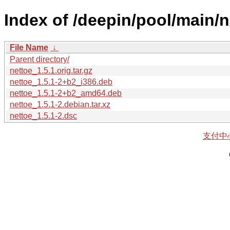
Index of /deepin/pool/main/n
File Name
↓
Parent directory/
nettoe_1.5.1.orig.tar.gz
nettoe_1.5.1-2+b2_i386.deb
nettoe_1.5.1-2+b2_amd64.deb
nettoe_1.5.1-2.debian.tar.xz
nettoe_1.5.1-2.dsc
支付中