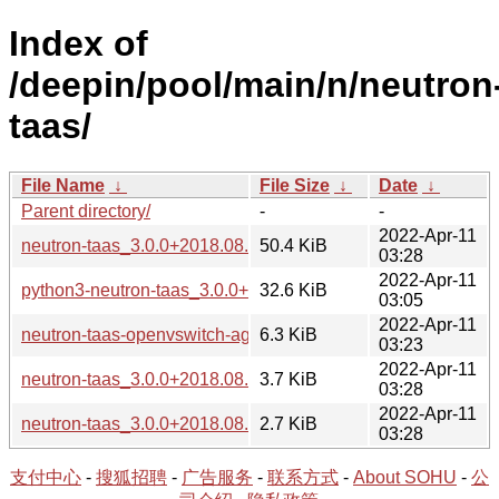
Index of
/deepin/pool/main/n/neutron
taas/
File Name
↓
File Size
↓
Date
↓
Parent directory/
-
-
2022-Apr-11
neutron-taas_3.0.0+2018.08.05.git.84846d52fd.orig.tar.xz
50.4 KiB
03:28
2022-Apr-11
python3-neutron-taas_3.0.0+2018.08.05.git.84846d52fd-1_al
32.6 KiB
03:05
2022-Apr-11
neutron-taas-openvswitch-agent_3.0.0+2018.08.05.git.8484
6.3 KiB
03:23
2022-Apr-11
neutron-taas_3.0.0+2018.08.05.git.84846d52fd-1.debian.tar.
3.7 KiB
03:28
2022-Apr-11
neutron-taas_3.0.0+2018.08.05.git.84846d52fd-1.dsc
2.7 KiB
03:28
支付中心
-
搜狐招聘
-
广告服务
-
联系方式
-
About SOHU
-
公