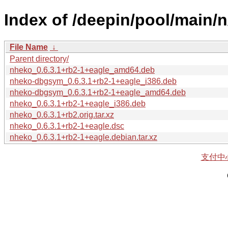
Index of /deepin/pool/main/
File Name
↓
Parent directory/
nheko_0.6.3.1+rb2-1+eagle_amd64.deb
nheko-dbgsym_0.6.3.1+rb2-1+eagle_i386.deb
nheko-dbgsym_0.6.3.1+rb2-1+eagle_amd64.deb
nheko_0.6.3.1+rb2-1+eagle_i386.deb
nheko_0.6.3.1+rb2.orig.tar.xz
nheko_0.6.3.1+rb2-1+eagle.dsc
nheko_0.6.3.1+rb2-1+eagle.debian.tar.xz
支付中