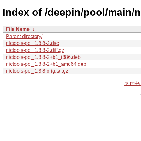
Index of /deepin/pool/main/n
File Name
↓
Parent directory/
nictools-pci_1.3.8-2.dsc
nictools-pci_1.3.8-2.diff.gz
nictools-pci_1.3.8-2+b1_i386.deb
nictools-pci_1.3.8-2+b1_amd64.deb
nictools-pci_1.3.8.orig.tar.gz
支付中