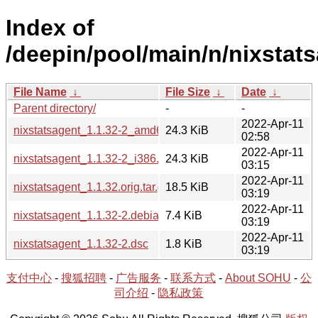
Index of
/deepin/pool/main/n/nixstats
File Name
↓
File Size
↓
Date
↓
Parent directory/
-
-
2022-Apr-11
nixstatsagent_1.1.32-2_amd64.deb
24.3 KiB
02:58
2022-Apr-11
nixstatsagent_1.1.32-2_i386.deb
24.3 KiB
03:15
2022-Apr-11
nixstatsagent_1.1.32.orig.tar.gz
18.5 KiB
03:19
2022-Apr-11
nixstatsagent_1.1.32-2.debian.tar.xz
7.4 KiB
03:19
2022-Apr-11
nixstatsagent_1.1.32-2.dsc
1.8 KiB
03:19
支付中心
-
搜狐招聘
-
广告服务
-
联系方式
-
About SOHU
-
公
司介绍
-
隐私政策