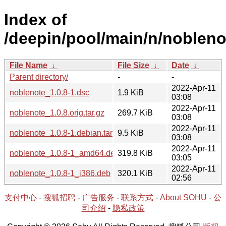
Index of
/deepin/pool/main/n/nobleno
File Name
↓
File Size
↓
Date
↓
Parent directory/
-
-
2022-Apr-11
noblenote_1.0.8-1.dsc
1.9 KiB
03:08
2022-Apr-11
noblenote_1.0.8.orig.tar.gz
269.7 KiB
03:08
2022-Apr-11
noblenote_1.0.8-1.debian.tar.gz
9.5 KiB
03:08
2022-Apr-11
noblenote_1.0.8-1_amd64.deb
319.8 KiB
03:05
2022-Apr-11
noblenote_1.0.8-1_i386.deb
320.1 KiB
02:56
支付中心
-
搜狐招聘
-
广告服务
-
联系方式
-
About SOHU
-
公
司介绍
-
隐私政策