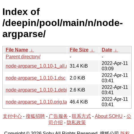
Index of
/deepin/pool/main/n/node-
argparse/
File Name
↓
File Size
↓
Date
↓
Parent directory/
-
-
2022-Apr-11
node-argparse_1.0.10-1_all.deb
31.4 KiB
03:09
2022-Apr-11
node-argparse_1.0.10-1.dsc
2.0 KiB
03:41
2022-Apr-11
node-argparse_1.0.10-1.debian.tar.xz
2.6 KiB
03:41
2022-Apr-11
node-argparse_1.0.10.orig.tar.gz
46.4 KiB
03:41
支付中心
-
搜狐招聘
-
广告服务
-
联系方式
-
About SOHU
-
公
司介绍
-
隐私政策
Copyright © 2026 Sohu All Rights Reserved. 搜狐公司
版权