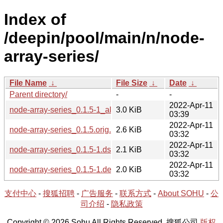
Index of
/deepin/pool/main/n/node-
array-series/
File Name
↓
File Size
↓
Date
↓
Parent directory/
-
-
2022-Apr-11
node-array-series_0.1.5-1_all.deb
3.0 KiB
03:39
2022-Apr-11
node-array-series_0.1.5.orig.tar.gz
2.6 KiB
03:32
2022-Apr-11
node-array-series_0.1.5-1.dsc
2.1 KiB
03:32
2022-Apr-11
node-array-series_0.1.5-1.debian.tar.xz
2.0 KiB
03:32
支付中心
-
搜狐招聘
-
广告服务
-
联系方式
-
About SOHU
-
公
司介绍
-
隐私政策
Copyright © 2026 Sohu All Rights Reserved. 搜狐公司
版权