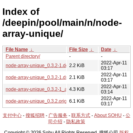
Index of
/deepin/pool/main/n/node-
array-unique/
File Name
↓
File Size
↓
Date
↓
Parent directory/
-
-
2022-Apr-11
node-array-unique_0.3.2-1.debian.tar.xz
2.2 KiB
03:17
2022-Apr-11
node-array-unique_0.3.2-1.dsc
2.1 KiB
03:17
2022-Apr-11
node-array-unique_0.3.2-1_all.deb
4.3 KiB
03:14
2022-Apr-11
node-array-unique_0.3.2.orig.tar.gz
6.1 KiB
03:17
支付中心
-
搜狐招聘
-
广告服务
-
联系方式
-
About SOHU
-
公
司介绍
-
隐私政策
Copyright © 2026 Sohu All Rights Reserved. 搜狐公司
版权