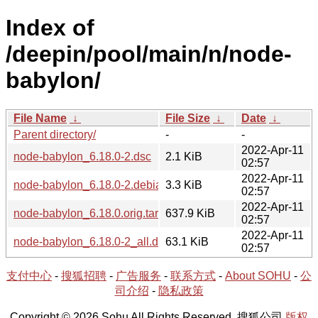
Index of
/deepin/pool/main/n/node-
babylon/
File Name
↓
File Size
↓
Date
↓
Parent directory/
-
-
2022-Apr-11
node-babylon_6.18.0-2.dsc
2.1 KiB
02:57
2022-Apr-11
node-babylon_6.18.0-2.debian.tar.xz
3.3 KiB
02:57
2022-Apr-11
node-babylon_6.18.0.orig.tar.gz
637.9 KiB
02:57
2022-Apr-11
node-babylon_6.18.0-2_all.deb
63.1 KiB
02:57
支付中心
-
搜狐招聘
-
广告服务
-
联系方式
-
About SOHU
-
公
司介绍
-
隐私政策
Copyright © 2026 Sohu All Rights Reserved. 搜狐公司
版权