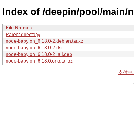
Index of /deepin/pool/main/
File Name
↓
Parent directory/
node-babylon_6.18.0-2.debian.tar.xz
node-babylon_6.18.0-2.dsc
node-babylon_6.18.0-2_all.deb
node-babylon_6.18.0.orig.tar.gz
支付中