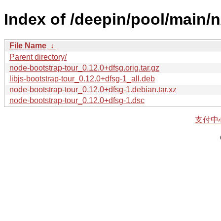
Index of /deepin/pool/main/n
File Name
↓
Parent directory/
node-bootstrap-tour_0.12.0+dfsg.orig.tar.gz
libjs-bootstrap-tour_0.12.0+dfsg-1_all.deb
node-bootstrap-tour_0.12.0+dfsg-1.debian.tar.xz
node-bootstrap-tour_0.12.0+dfsg-1.dsc
支付中