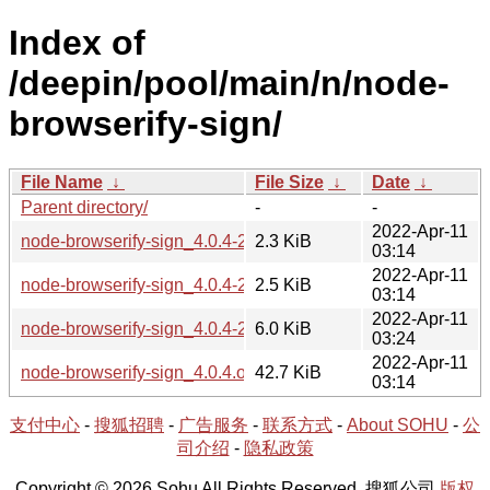
Index of
/deepin/pool/main/n/node-
browserify-sign/
File Name
↓
File Size
↓
Date
↓
Parent directory/
-
-
2022-Apr-11
node-browserify-sign_4.0.4-2.dsc
2.3 KiB
03:14
2022-Apr-11
node-browserify-sign_4.0.4-2.debian.tar.xz
2.5 KiB
03:14
2022-Apr-11
node-browserify-sign_4.0.4-2_all.deb
6.0 KiB
03:24
2022-Apr-11
node-browserify-sign_4.0.4.orig.tar.gz
42.7 KiB
03:14
支付中心
-
搜狐招聘
-
广告服务
-
联系方式
-
About SOHU
-
公
司介绍
-
隐私政策
Copyright © 2026 Sohu All Rights Reserved. 搜狐公司
版权