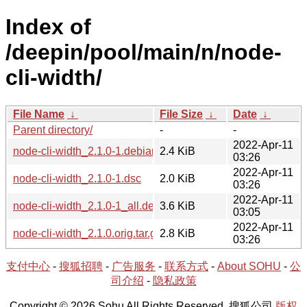
Index of
/deepin/pool/main/n/node-
cli-width/
File Name
↓
File Size
↓
Date
↓
Parent directory/
-
-
2022-Apr-11
node-cli-width_2.1.0-1.debian.tar.xz
2.4 KiB
03:26
2022-Apr-11
node-cli-width_2.1.0-1.dsc
2.0 KiB
03:26
2022-Apr-11
node-cli-width_2.1.0-1_all.deb
3.6 KiB
03:05
2022-Apr-11
node-cli-width_2.1.0.orig.tar.gz
2.8 KiB
03:26
支付中心
-
搜狐招聘
-
广告服务
-
联系方式
-
About SOHU
-
公
司介绍
-
隐私政策
Copyright © 2026 Sohu All Rights Reserved. 搜狐公司
版权