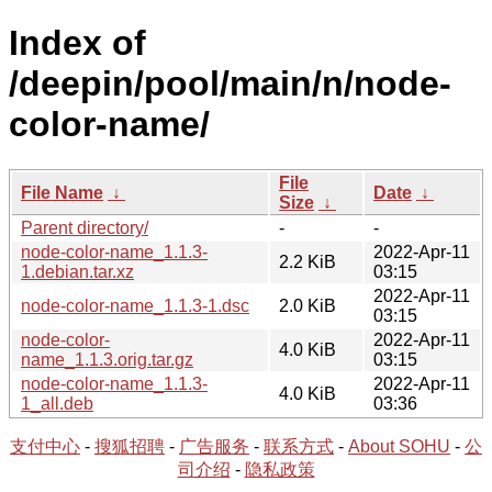
Index of
/deepin/pool/main/n/node-
color-name/
File
File Name
↓
Date
↓
Size
↓
Parent directory/
-
-
node-color-name_1.1.3-
2022-Apr-11
2.2 KiB
1.debian.tar.xz
03:15
2022-Apr-11
node-color-name_1.1.3-1.dsc
2.0 KiB
03:15
node-color-
2022-Apr-11
4.0 KiB
name_1.1.3.orig.tar.gz
03:15
node-color-name_1.1.3-
2022-Apr-11
4.0 KiB
1_all.deb
03:36
支付中心
-
搜狐招聘
-
广告服务
-
联系方式
-
About SOHU
-
公
司介绍
-
隐私政策