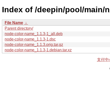
Index of /deepin/pool/main/
File Name
↓
Parent directory/
node-color-name_1.1.3-1_all.deb
node-color-name_1.1.3-1.dsc
node-color-name_1.1.3.orig.tar.gz
node-color-name_1.1.3-1.debian.tar.xz
支付中