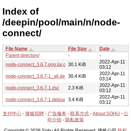
Index of
/deepin/pool/main/n/node-
connect/
File Name
↓
File Size
↓
Date
↓
Parent directory/
-
-
2022-Apr-11
node-connect_3.6.7.orig.tar.gz
30.1 KiB
03:12
2022-Apr-11
node-connect_3.6.7-1_all.deb
30.4 KiB
03:14
2022-Apr-11
node-connect_3.6.7-1.dsc
2.3 KiB
03:12
2022-Apr-11
node-connect_3.6.7-1.debian.tar.xz
3.4 KiB
03:12
支付中心
-
搜狐招聘
-
广告服务
-
联系方式
-
About SOHU
-
公
司介绍
-
隐私政策
Copyright © 2026 Sohu All Rights Reserved. 搜狐公司
版权