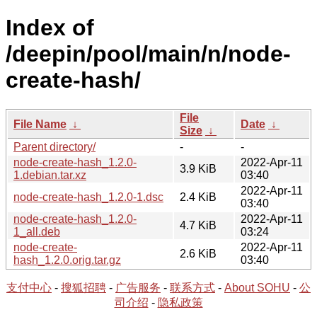
Index of
/deepin/pool/main/n/node-
create-hash/
File
File Name
↓
Date
↓
Size
↓
Parent directory/
-
-
node-create-hash_1.2.0-
2022-Apr-11
3.9 KiB
1.debian.tar.xz
03:40
2022-Apr-11
node-create-hash_1.2.0-1.dsc
2.4 KiB
03:40
node-create-hash_1.2.0-
2022-Apr-11
4.7 KiB
1_all.deb
03:24
node-create-
2022-Apr-11
2.6 KiB
hash_1.2.0.orig.tar.gz
03:40
支付中心
-
搜狐招聘
-
广告服务
-
联系方式
-
About SOHU
-
公
司介绍
-
隐私政策