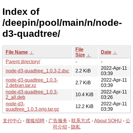
Index of
/deepin/pool/main/n/node-
d3-quadtree/
File
File Name
↓
Date
↓
Size
↓
Parent directory/
-
-
2022-Apr-11
node-d3-quadtree_1.0.3-2.dsc
2.2 KiB
03:39
node-d3-quadtree_1.0.3-
2022-Apr-11
2.7 KiB
2.debian.tar.xz
03:39
node-d3-quadtree_1.0.3-
2022-Apr-11
10.4 KiB
2_all.deb
03:26
node-d3-
2022-Apr-11
12.2 KiB
quadtree_1.0.3.orig.tar.gz
03:39
支付中心
-
搜狐招聘
-
广告服务
-
联系方式
-
About SOHU
-
公
司介绍
-
隐私