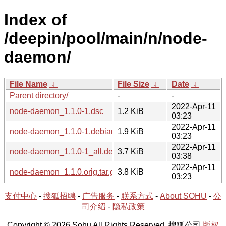
Index of
/deepin/pool/main/n/node-
daemon/
File Name
↓
File Size
↓
Date
↓
Parent directory/
-
-
2022-Apr-11
node-daemon_1.1.0-1.dsc
1.2 KiB
03:23
2022-Apr-11
node-daemon_1.1.0-1.debian.tar.gz
1.9 KiB
03:23
2022-Apr-11
node-daemon_1.1.0-1_all.deb
3.7 KiB
03:38
2022-Apr-11
node-daemon_1.1.0.orig.tar.gz
3.8 KiB
03:23
支付中心
-
搜狐招聘
-
广告服务
-
联系方式
-
About SOHU
-
公
司介绍
-
隐私政策
Copyright © 2026 Sohu All Rights Reserved. 搜狐公司
版权