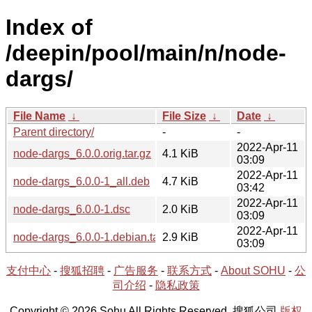
Index of
/deepin/pool/main/n/node-
dargs/
File Name
↓
File Size
↓
Date
↓
Parent directory/
-
-
2022-Apr-11
node-dargs_6.0.0.orig.tar.gz
4.1 KiB
03:09
2022-Apr-11
node-dargs_6.0.0-1_all.deb
4.7 KiB
03:42
2022-Apr-11
node-dargs_6.0.0-1.dsc
2.0 KiB
03:09
2022-Apr-11
node-dargs_6.0.0-1.debian.tar.xz
2.9 KiB
03:09
支付中心
-
搜狐招聘
-
广告服务
-
联系方式
-
About SOHU
-
公
司介绍
-
隐私政策
Copyright © 2026 Sohu All Rights Reserved. 搜狐公司
版权