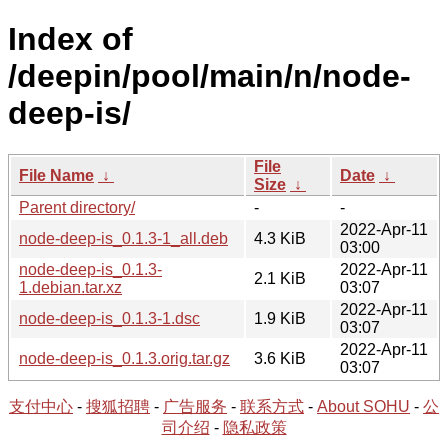
Index of
/deepin/pool/main/n/node-
deep-is/
File
File Name
↓
Date
↓
Size
↓
Parent directory/
-
-
2022-Apr-11
node-deep-is_0.1.3-1_all.deb
4.3 KiB
03:00
node-deep-is_0.1.3-
2022-Apr-11
2.1 KiB
1.debian.tar.xz
03:07
2022-Apr-11
node-deep-is_0.1.3-1.dsc
1.9 KiB
03:07
2022-Apr-11
node-deep-is_0.1.3.orig.tar.gz
3.6 KiB
03:07
支付中心
-
搜狐招聘
-
广告服务
-
联系方式
-
About SOHU
-
公
司介绍
-
隐私政策