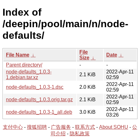
Index of
/deepin/pool/main/n/node-
defaults/
File
File Name
↓
Date
↓
Size
↓
Parent directory/
-
-
node-defaults_1.0.3-
2022-Apr-11
2.1 KiB
1.debian.tar.xz
02:59
2022-Apr-11
node-defaults_1.0.3-1.dsc
2.0 KiB
02:59
2022-Apr-11
node-defaults_1.0.3.orig.tar.gz
2.1 KiB
02:59
2022-Apr-11
node-defaults_1.0.3-1_all.deb
3.0 KiB
03:26
支付中心
-
搜狐招聘
-
广告服务
-
联系方式
-
About SOHU
-
公
司介绍
-
隐私政策