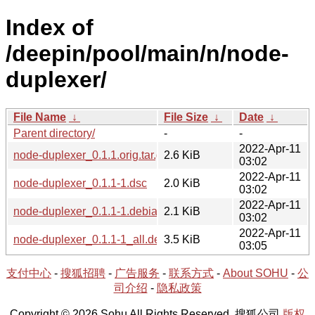
Index of
/deepin/pool/main/n/node-
duplexer/
File Name
↓
File Size
↓
Date
↓
Parent directory/
-
-
2022-Apr-11
node-duplexer_0.1.1.orig.tar.gz
2.6 KiB
03:02
2022-Apr-11
node-duplexer_0.1.1-1.dsc
2.0 KiB
03:02
2022-Apr-11
node-duplexer_0.1.1-1.debian.tar.xz
2.1 KiB
03:02
2022-Apr-11
node-duplexer_0.1.1-1_all.deb
3.5 KiB
03:05
支付中心
-
搜狐招聘
-
广告服务
-
联系方式
-
About SOHU
-
公
司介绍
-
隐私政策
Copyright © 2026 Sohu All Rights Reserved. 搜狐公司
版权