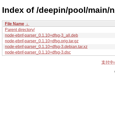
Index of /deepin/pool/main/
File Name
↓
Parent directory/
node-ebnf-parser_0.1.10+dfsg-3_all.deb
node-ebnf-parser_0.1.10+dfsg.orig.tar.gz
node-ebnf-parser_0.1.10+dfsg-3.debian.tar.xz
node-ebnf-parser_0.1.10+dfsg-3.dsc
支付中