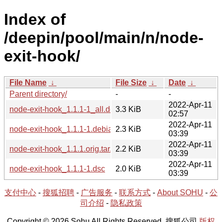
Index of
/deepin/pool/main/n/node-
exit-hook/
File Name
↓
File Size
↓
Date
↓
Parent directory/
-
-
2022-Apr-11
node-exit-hook_1.1.1-1_all.deb
3.3 KiB
02:57
2022-Apr-11
node-exit-hook_1.1.1-1.debian.tar.xz
2.3 KiB
03:39
2022-Apr-11
node-exit-hook_1.1.1.orig.tar.gz
2.2 KiB
03:39
2022-Apr-11
node-exit-hook_1.1.1-1.dsc
2.0 KiB
03:39
支付中心
-
搜狐招聘
-
广告服务
-
联系方式
-
About SOHU
-
公
司介绍
-
隐私政策
Copyright © 2026 Sohu All Rights Reserved. 搜狐公司
版权