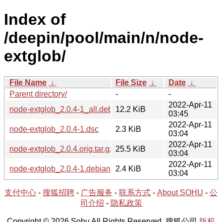
Index of
/deepin/pool/main/n/node-
extglob/
File Name
↓
File Size
↓
Date
↓
Parent directory/
-
-
2022-Apr-11
node-extglob_2.0.4-1_all.deb
12.2 KiB
03:45
2022-Apr-11
node-extglob_2.0.4-1.dsc
2.3 KiB
03:04
2022-Apr-11
node-extglob_2.0.4.orig.tar.gz
25.5 KiB
03:04
2022-Apr-11
node-extglob_2.0.4-1.debian.tar.xz
2.4 KiB
03:04
支付中心
-
搜狐招聘
-
广告服务
-
联系方式
-
About SOHU
-
公
司介绍
-
隐私政策
Copyright © 2026 Sohu All Rights Reserved. 搜狐公司
版权