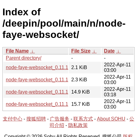
Index of
/deepin/pool/main/n/node-
faye-websocket/
File Name
↓
File Size
↓
Date
↓
Parent directory/
-
-
2022-Apr-11
node-faye-websocket_0.11.1-1.dsc
2.1 KiB
03:00
2022-Apr-11
node-faye-websocket_0.11.1-1.debian.tar.xz
2.3 KiB
03:00
2022-Apr-11
node-faye-websocket_0.11.1-1_all.deb
14.9 KiB
03:18
2022-Apr-11
node-faye-websocket_0.11.1.orig.tar.gz
15.7 KiB
03:00
支付中心
-
搜狐招聘
-
广告服务
-
联系方式
-
About SOHU
-
公
司介绍
-
隐私政策
Copyright © 2026 Sohu All Rights Reserved. 搜狐公司
版权