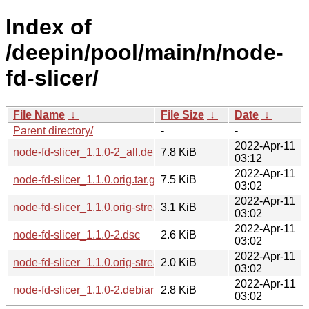
Index of
/deepin/pool/main/n/node-
fd-slicer/
File Name
↓
File Size
↓
Date
↓
Parent directory/
-
-
2022-Apr-11
node-fd-slicer_1.1.0-2_all.deb
7.8 KiB
03:12
2022-Apr-11
node-fd-slicer_1.1.0.orig.tar.gz
7.5 KiB
03:02
2022-Apr-11
node-fd-slicer_1.1.0.orig-stream-equal.tar.gz
3.1 KiB
03:02
2022-Apr-11
node-fd-slicer_1.1.0-2.dsc
2.6 KiB
03:02
2022-Apr-11
node-fd-slicer_1.1.0.orig-streamsink.tar.gz
2.0 KiB
03:02
2022-Apr-11
node-fd-slicer_1.1.0-2.debian.tar.xz
2.8 KiB
03:02