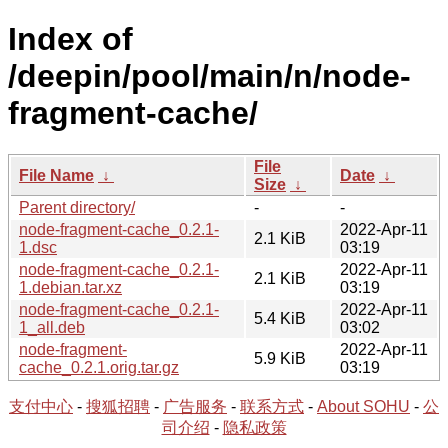
Index of
/deepin/pool/main/n/node-
fragment-cache/
File
File Name
↓
Date
↓
Size
↓
Parent directory/
-
-
node-fragment-cache_0.2.1-
2022-Apr-11
2.1 KiB
1.dsc
03:19
node-fragment-cache_0.2.1-
2022-Apr-11
2.1 KiB
1.debian.tar.xz
03:19
node-fragment-cache_0.2.1-
2022-Apr-11
5.4 KiB
1_all.deb
03:02
node-fragment-
2022-Apr-11
5.9 KiB
cache_0.2.1.orig.tar.gz
03:19
支付中心
-
搜狐招聘
-
广告服务
-
联系方式
-
About SOHU
-
公
司介绍
-
隐私政策