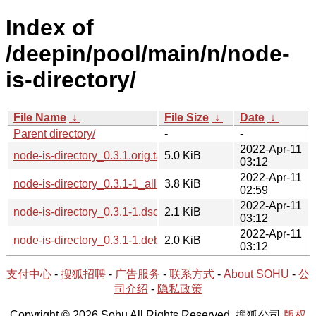
Index of
/deepin/pool/main/n/node-
is-directory/
File Name
↓
File Size
↓
Date
↓
Parent directory/
-
-
2022-Apr-11
node-is-directory_0.3.1.orig.tar.gz
5.0 KiB
03:12
2022-Apr-11
node-is-directory_0.3.1-1_all.deb
3.8 KiB
02:59
2022-Apr-11
node-is-directory_0.3.1-1.dsc
2.1 KiB
03:12
2022-Apr-11
node-is-directory_0.3.1-1.debian.tar.xz
2.0 KiB
03:12
支付中心
-
搜狐招聘
-
广告服务
-
联系方式
-
About SOHU
-
公
司介绍
-
隐私政策
Copyright © 2026 Sohu All Rights Reserved. 搜狐公司
版权