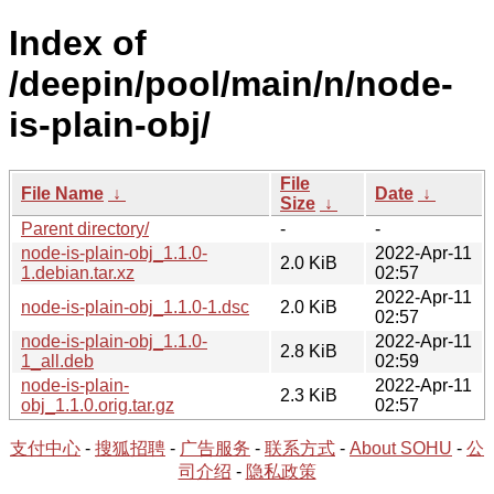
Index of
/deepin/pool/main/n/node-
is-plain-obj/
File
File Name
↓
Date
↓
Size
↓
Parent directory/
-
-
node-is-plain-obj_1.1.0-
2022-Apr-11
2.0 KiB
1.debian.tar.xz
02:57
2022-Apr-11
node-is-plain-obj_1.1.0-1.dsc
2.0 KiB
02:57
node-is-plain-obj_1.1.0-
2022-Apr-11
2.8 KiB
1_all.deb
02:59
node-is-plain-
2022-Apr-11
2.3 KiB
obj_1.1.0.orig.tar.gz
02:57
支付中心
-
搜狐招聘
-
广告服务
-
联系方式
-
About SOHU
-
公
司介绍
-
隐私政策