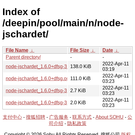
Index of
/deepin/pool/main/n/node-
jschardet/
File Name
↓
File Size
↓
Date
↓
Parent directory/
-
-
2022-Apr-11
node-jschardet_1.6.0+dfsg-3_all.deb
138.0 KiB
03:19
2022-Apr-11
node-jschardet_1.6.0+dfsg.orig.tar.xz
111.0 KiB
03:23
2022-Apr-11
node-jschardet_1.6.0+dfsg-3.debian.tar.xz
2.7 KiB
03:23
2022-Apr-11
node-jschardet_1.6.0+dfsg-3.dsc
2.0 KiB
03:23
支付中心
-
搜狐招聘
-
广告服务
-
联系方式
-
About SOHU
-
公
司介绍
-
隐私政策
Copyright © 2026 Sohu All Rights Reserved. 搜狐公司
版权