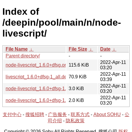
Index of
/deepin/pool/main/n/node-
livescript/
File Name
↓
File Size
↓
Date
↓
Parent directory/
-
-
2022-Apr-11
node-livescript_1.6.0+dfsg.orig.tar.xz
115.6 KiB
03:20
2022-Apr-11
livescript_1.6.0+dfsg-1_all.deb
70.9 KiB
03:39
2022-Apr-11
node-livescript_1.6.0+dfsg-1.debian.tar.xz
3.0 KiB
03:20
2022-Apr-11
node-livescript_1.6.0+dfsg-1.dsc
2.0 KiB
03:20
支付中心
-
搜狐招聘
-
广告服务
-
联系方式
-
About SOHU
-
公
司介绍
-
隐私政策
Copyright © 2026 Sohu All Rights Reserved. 搜狐公司
版权