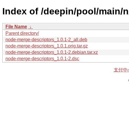
Index of /deepin/pool/main/
File Name
↓
Parent directory/
node-merge-descriptors_1.0.1-2_all.deb
node-merge-descriptors_1.0.1.orig.tar.gz
node-merge-descriptors_1.0.1-2.debian.tar.xz
node-merge-descriptors_1.0.1-2.dsc
支付中