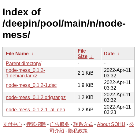
Index of
/deepin/pool/main/n/node-
mess/
File
File Name
↓
Date
↓
Size
↓
Parent directory/
-
-
node-mess_0.1.2-
2022-Apr-11
2.1 KiB
1.debian.tar.xz
03:32
2022-Apr-11
node-mess_0.1.2-1.dsc
1.9 KiB
03:32
2022-Apr-11
node-mess_0.1.2.orig.tar.gz
1.2 KiB
03:32
2022-Apr-11
node-mess_0.1.2-1_all.deb
3.2 KiB
03:23
支付中心
-
搜狐招聘
-
广告服务
-
联系方式
-
About SOHU
-
公
司介绍
-
隐私政策