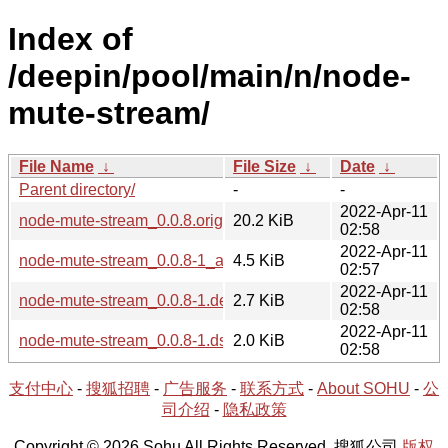
Index of
/deepin/pool/main/n/node-
mute-stream/
File Name
↓
File Size
↓
Date
↓
Parent directory/
-
-
2022-Apr-11
node-mute-stream_0.0.8.orig.tar.gz
20.2 KiB
02:58
2022-Apr-11
node-mute-stream_0.0.8-1_all.deb
4.5 KiB
02:57
2022-Apr-11
node-mute-stream_0.0.8-1.debian.tar.xz
2.7 KiB
02:58
2022-Apr-11
node-mute-stream_0.0.8-1.dsc
2.0 KiB
02:58
支付中心
-
搜狐招聘
-
广告服务
-
联系方式
-
About SOHU
-
公
司介绍
-
隐私政策
Copyright © 2026 Sohu All Rights Reserved. 搜狐公司
版权