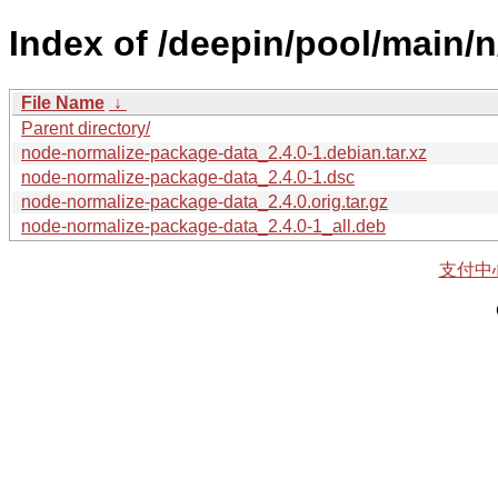
Index of /deepin/pool/main/
File Name
↓
Parent directory/
node-normalize-package-data_2.4.0-1.debian.tar.xz
node-normalize-package-data_2.4.0-1.dsc
node-normalize-package-data_2.4.0.orig.tar.gz
node-normalize-package-data_2.4.0-1_all.deb
支付中