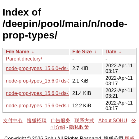
Index of
/deepin/pool/main/n/node-
prop-types/
File Name
↓
File Size
↓
Date
↓
Parent directory/
-
-
2022-Apr-11
node-prop-types_15.6.0+ds-1.debian.tar.xz
2.7 KiB
03:17
2022-Apr-11
node-prop-types_15.6.0+ds-1.dsc
2.1 KiB
03:17
2022-Apr-11
node-prop-types_15.6.0+ds-1_all.deb
21.4 KiB
03:21
2022-Apr-11
node-prop-types_15.6.0+ds.orig.tar.xz
12.2 KiB
03:17
支付中心
-
搜狐招聘
-
广告服务
-
联系方式
-
About SOHU
-
公
司介绍
-
隐私政策
Copyright © 2026 Sohu All Rights Reserved. 搜狐公司
版权